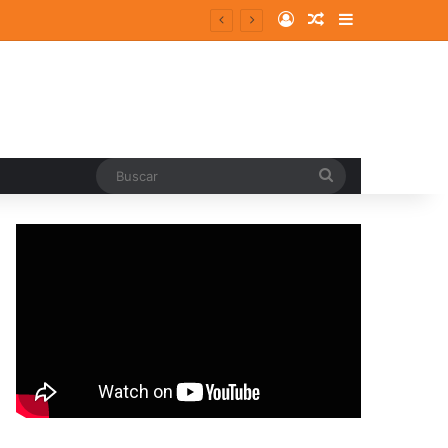
Log In
Random Article
Sidebar
Buscar