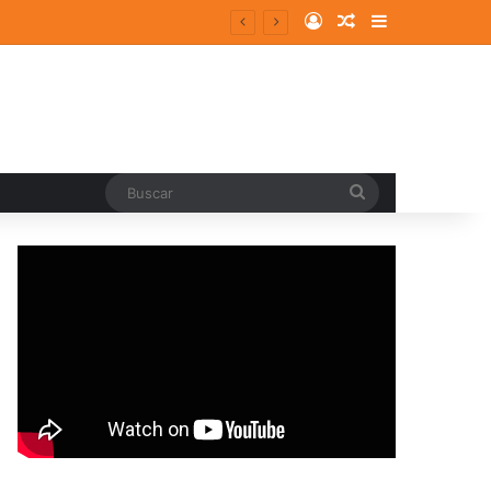
Log In
Random Article
Sidebar
episodios ansioso-depresivos
Buscar