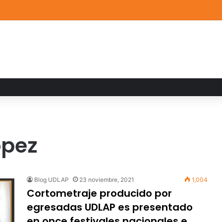
DLAP asesora un proyecto que creará dispositivo capaz de clasificar 
ópez
Blog UDLAP
23 noviembre, 2021
1,004
Cortometraje producido por
egresadas UDLAP es presentado
en once festivales nacionales e