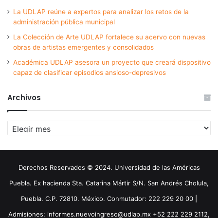
La UDLAP reúne a expertos para analizar los retos de la
administración pública municipal
La Colección de Arte UDLAP fortalece su acervo con nuevas
obras de artistas emergentes y consolidados
Académica UDLAP asesora un proyecto que creará dispositivo
capaz de clasificar episodios ansioso-depresivos
Archivos
Archivos
Derechos Reservados © 2024. Universidad de las Américas
Puebla. Ex hacienda Sta. Catarina Mártir S/N. San Andrés Cholula,
Puebla. C.P. 72810. México. Conmutador: 222 229 20 00 |
Admisiones: informes.nuevoingreso@udlap.mx +52 222 229 2112,