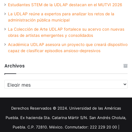
Estudiantes STEM de la UDLAP destacan en el MUTVI 2026
La UDLAP reúne a expertos para analizar los retos de la
administración pública municipal
La Colección de Arte UDLAP fortalece su acervo con nuevas
obras de artistas emergentes y consolidados
Académica UDLAP asesora un proyecto que creará dispositivo
capaz de clasificar episodios ansioso-depresivos
Archivos
Archivos
Derechos Reservados © 2024. Universidad de las Américas
Puebla. Ex hacienda Sta. Catarina Mártir S/N. San Andrés Cholula,
Puebla. C.P. 72810. México. Conmutador: 222 229 20 00 |