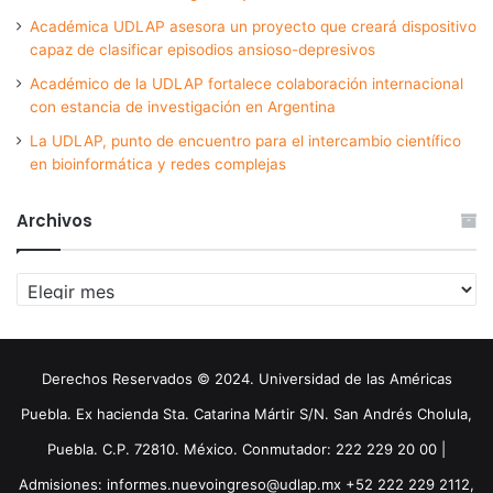
Académica UDLAP asesora un proyecto que creará dispositivo
capaz de clasificar episodios ansioso-depresivos
Académico de la UDLAP fortalece colaboración internacional
con estancia de investigación en Argentina
La UDLAP, punto de encuentro para el intercambio científico
en bioinformática y redes complejas
Archivos
Archivos
Derechos Reservados © 2024. Universidad de las Américas
Puebla. Ex hacienda Sta. Catarina Mártir S/N. San Andrés Cholula,
Puebla. C.P. 72810. México. Conmutador: 222 229 20 00 |
Admisiones: informes.nuevoingreso@udlap.mx +52 222 229 2112,