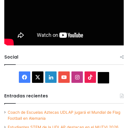
Social
Facebook
X
LinkedIn
YouTube
Instagram
TikTok
Thread
Entradas recientes
Coach de Escuelas Aztecas UDLAP jugará el Mundial de Flag
Football en Alemania
Estudiantes STEM de la UDLAP destacan en el MUTVI 2026