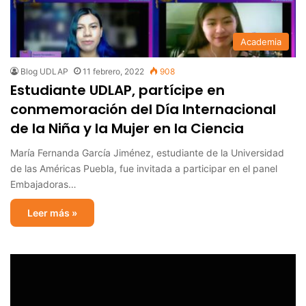
Academia
Blog UDLAP
11 febrero, 2022
908
Estudiante UDLAP, partícipe en
conmemoración del Día Internacional
de la Niña y la Mujer en la Ciencia
María Fernanda García Jiménez, estudiante de la Universidad
de las Américas Puebla, fue invitada a participar en el panel
Embajadoras…
Leer más »