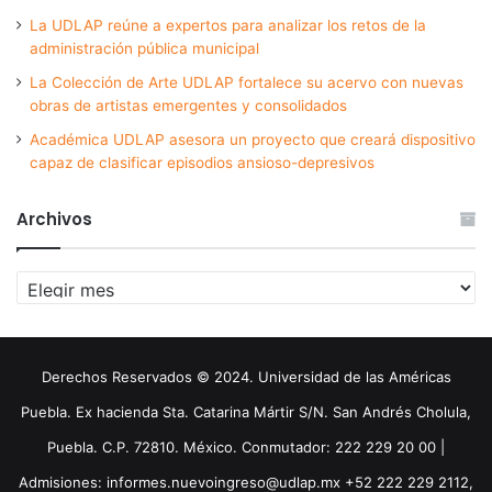
La UDLAP reúne a expertos para analizar los retos de la
administración pública municipal
La Colección de Arte UDLAP fortalece su acervo con nuevas
obras de artistas emergentes y consolidados
Académica UDLAP asesora un proyecto que creará dispositivo
capaz de clasificar episodios ansioso-depresivos
Archivos
Archivos
Derechos Reservados © 2024. Universidad de las Américas
Puebla. Ex hacienda Sta. Catarina Mártir S/N. San Andrés Cholula,
Puebla. C.P. 72810. México. Conmutador: 222 229 20 00 |
Admisiones: informes.nuevoingreso@udlap.mx +52 222 229 2112,