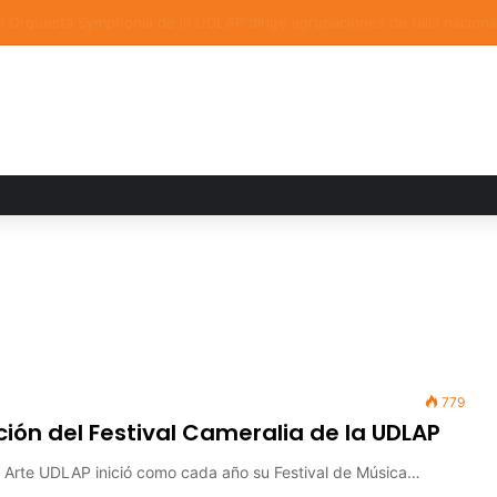
a familiar marca el cierre del Curso de Verano de Escuelas Aztecas
779
ción del Festival Cameralia de la UDLAP
el Arte UDLAP inició como cada año su Festival de Música…