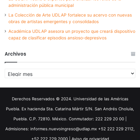
administración pública municipal
La Colección de Arte UDLAP fortalece su acervo con nuevas
obras de artistas emergentes y consolidados
Académica UDLAP asesora un proyecto que creará dispositivo
capaz de clasificar episodios ansioso-depresivos
Archivos
Archivos
Derechos Reservados © 2024. Universidad de las Américas
Puebla. Ex hacienda Sta. Catarina Mártir S/N. San Andrés Cholula,
Puebla. C.P. 72810. México. Conmutador: 222 229 20 00 |
Admisiones: informes.nuevoingreso@udlap.mx +52 222 229 2112,
+52 222 229 2000 |
Aviso de privacidad