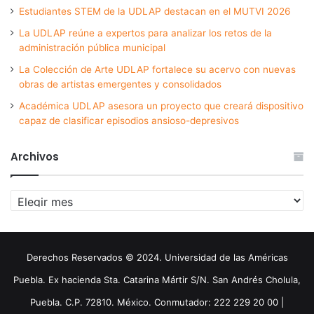
Estudiantes STEM de la UDLAP destacan en el MUTVI 2026
La UDLAP reúne a expertos para analizar los retos de la
administración pública municipal
La Colección de Arte UDLAP fortalece su acervo con nuevas
obras de artistas emergentes y consolidados
Académica UDLAP asesora un proyecto que creará dispositivo
capaz de clasificar episodios ansioso-depresivos
Archivos
Archivos
Derechos Reservados © 2024. Universidad de las Américas
Puebla. Ex hacienda Sta. Catarina Mártir S/N. San Andrés Cholula,
Puebla. C.P. 72810. México. Conmutador: 222 229 20 00 |