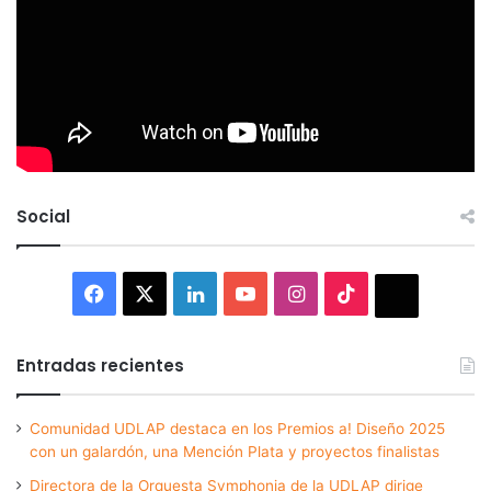
Social
Facebook
X
LinkedIn
YouTube
Instagram
TikTok
Thread
Entradas recientes
Comunidad UDLAP destaca en los Premios a! Diseño 2025
con un galardón, una Mención Plata y proyectos finalistas
Directora de la Orquesta Symphonia de la UDLAP dirige