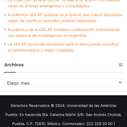
obras de artistas emergentes y consolidados
Académica UDLAP asesora un proyecto que creará dispositivo
capaz de clasificar episodios ansioso-depresivos
Académico de la UDLAP fortalece colaboración internacional
con estancia de investigación en Argentina
La UDLAP, punto de encuentro para el intercambio científico
en bioinformática y redes complejas
Archivos
Archivos
Derechos Reservados © 2024. Universidad de las Américas
Puebla. Ex hacienda Sta. Catarina Mártir S/N. San Andrés Cholula,
Puebla. C.P. 72810. México. Conmutador: 222 229 20 00 |