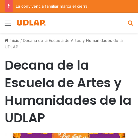
La convivencia familiar marca el cierre del Curso de Verano de Escuelas Aztecas
Menu
B
Inicio
/
Decana de la Escuela de Artes y Humanidades de la
UDLAP
Decana de la
Escuela de Artes y
Humanidades de la
UDLAP