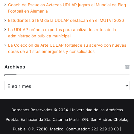
Coach de Escuelas Aztecas UDLAP jugará el Mundial de Flag
Football en Alemania
Estudiantes STEM de la UDLAP destacan en el MUTVI 2026
La UDLAP reúne a expertos para analizar los retos de la
administración pública municipal
La Colección de Arte UDLAP fortalece su acervo con nuevas
obras de artistas emergentes y consolidados
Archivos
Archivos
Derechos Reservados © 2024. Universidad de las Américas
Puebla. Ex hacienda Sta. Catarina Mártir S/N. San Andrés Cholula,
Puebla. C.P. 72810. México. Conmutador: 222 229 20 00 |