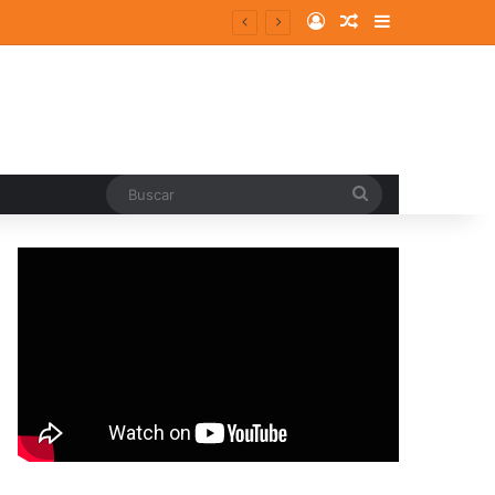
Log In
Random Article
Sidebar
Buscar