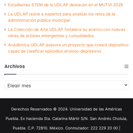
Estudiantes STEM de la UDLAP destacan en el MUTVI 2026
La UDLAP reúne a expertos para analizar los retos de la
administración pública municipal
La Colección de Arte UDLAP fortalece su acervo con nuevas
obras de artistas emergentes y consolidados
Académica UDLAP asesora un proyecto que creará dispositivo
capaz de clasificar episodios ansioso-depresivos
Archivos
Archivos
Derechos Reservados © 2024. Universidad de las Américas
Puebla. Ex hacienda Sta. Catarina Mártir S/N. San Andrés Cholula,
Puebla. C.P. 72810. México. Conmutador: 222 229 20 00 |