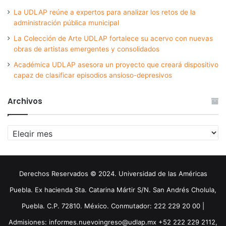
La UDLAP reúne a expertos para analizar los retos de la
administración pública municipal
La Colección de Arte UDLAP fortalece su acervo con nuevas
obras de artistas emergentes y consolidados
Académica UDLAP asesora un proyecto que creará dispositivo
capaz de clasificar episodios ansioso-depresivos
Archivos
Archivos
Derechos Reservados © 2024. Universidad de las Américas
Puebla. Ex hacienda Sta. Catarina Mártir S/N. San Andrés Cholula,
Puebla. C.P. 72810. México. Conmutador: 222 229 20 00 |
Admisiones: informes.nuevoingreso@udlap.mx +52 222 229 2112,