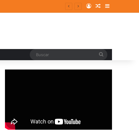
Log In
Random Article
Sidebar
entes y consolidados
Buscar