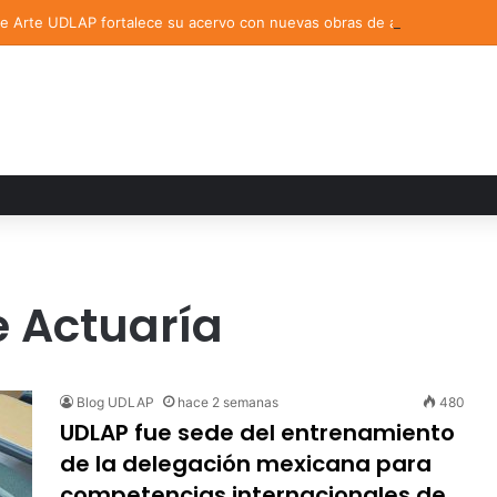
de Arte UDLAP fortalece su acervo con nuevas obras de artistas emerg
 Actuaría
Blog UDLAP
hace 2 semanas
480
UDLAP fue sede del entrenamiento
de la delegación mexicana para
competencias internacionales de