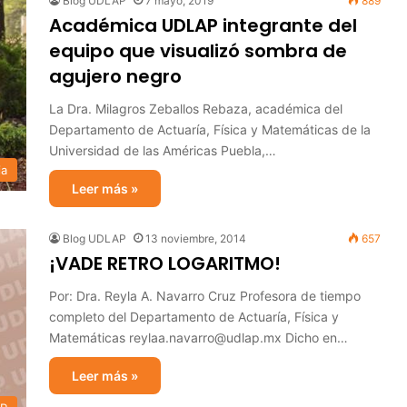
Blog UDLAP
7 mayo, 2019
889
Académica UDLAP integrante del
equipo que visualizó sombra de
agujero negro
La Dra. Milagros Zeballos Rebaza, académica del
Departamento de Actuaría, Física y Matemáticas de la
Universidad de las Américas Puebla,…
ia
Leer más »
Blog UDLAP
13 noviembre, 2014
657
¡VADE RETRO LOGARITMO!
Por: Dra. Reyla A. Navarro Cruz Profesora de tiempo
completo del Departamento de Actuaría, Física y
Matemáticas reylaa.navarro@udlap.mx Dicho en…
Leer más »