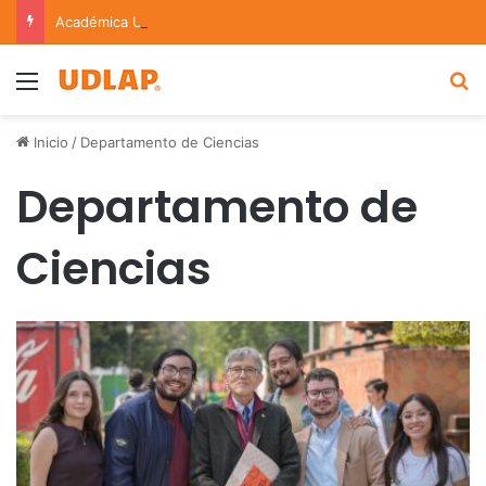
Académica UDLAP asesora un proyecto que creará dispositivo capaz de clasificar episodios ansioso-depresivos
Menu
B
Inicio
/
Departamento de Ciencias
Departamento de
Ciencias