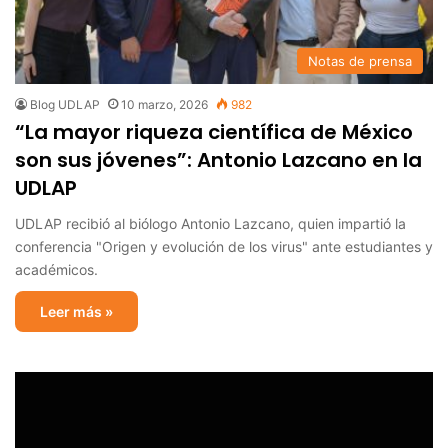
Notas de prensa
Blog UDLAP
10 marzo, 2026
982
“La mayor riqueza científica de México
son sus jóvenes”: Antonio Lazcano en la
UDLAP
UDLAP recibió al biólogo Antonio Lazcano, quien impartió la
conferencia "Origen y evolución de los virus" ante estudiantes y
académicos.
Leer más »