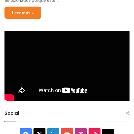
emocionados porque este…
Leer más »
Social
Facebook
X
LinkedIn
YouTube
Instagram
TikTok