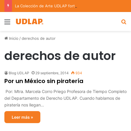
La Colección de Arte UDLAP fortalece su acervo con nuevas obras de artistas emergentes y consolidados
Menu
B
Inicio
/
derechos de autor
derechos de autor
Blog UDLAP
29 septiembre, 2014
934
Por un México sin piratería
Por: Mtra. Marcela Corro Priego Profesora de Tiempo Completo
del Departamento de Derecho UDLAP. Cuando hablamos de
piratería nos llegan…
Leer más »