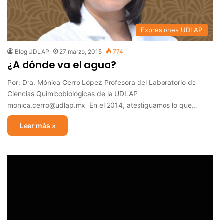
Expresiones UDLAP
Blog UDLAP
27 marzo, 2015
774
¿A dónde va el agua?
Por: Dra. Mónica Cerro López Profesora del Laboratorio de
Ciencias Quimicobiológicas de la UDLAP
monica.cerro@udlap.mx En el 2014, atestiguamos lo que…
Leer más »