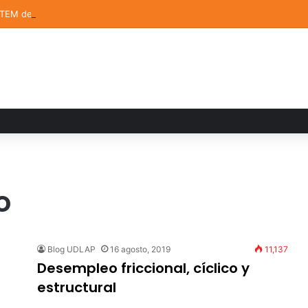
STEM de la UDLAP destacan en el MUTVI 2026
o
Blog UDLAP
16 agosto, 2019
11,137
Desempleo friccional, cíclico y
estructural