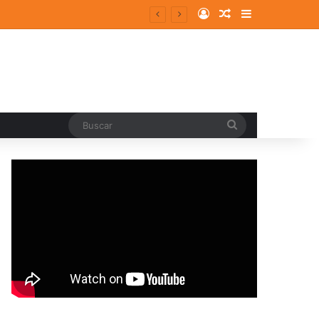
Log In
Random Article
Sidebar
Buscar