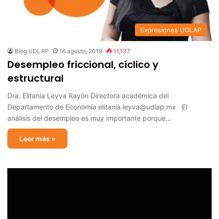
Expresiones UDLAP
Blog UDLAP
16 agosto, 2019
11,137
Desempleo friccional, cíclico y
estructural
Dra. Elitania Leyva Rayón Directora académica del
Departamento de Economía elitania.leyva@udlap.mx El
análisis del desempleo es muy importante porque…
Leer más »