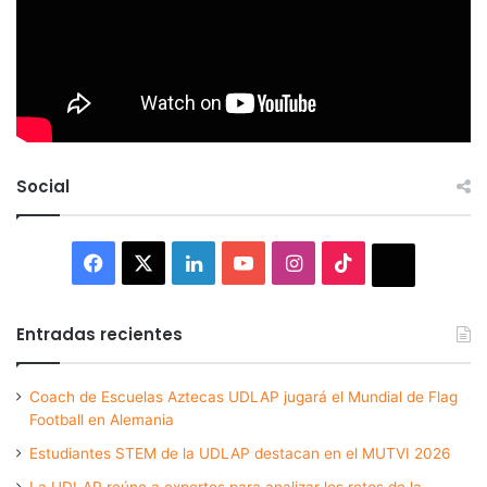
Social
Facebook
X
LinkedIn
YouTube
Instagram
TikTok
Thread
Entradas recientes
Coach de Escuelas Aztecas UDLAP jugará el Mundial de Flag
Football en Alemania
Estudiantes STEM de la UDLAP destacan en el MUTVI 2026
La UDLAP reúne a expertos para analizar los retos de la