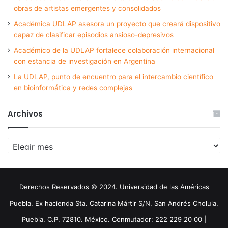
obras de artistas emergentes y consolidados
Académica UDLAP asesora un proyecto que creará dispositivo
capaz de clasificar episodios ansioso-depresivos
Académico de la UDLAP fortalece colaboración internacional
con estancia de investigación en Argentina
La UDLAP, punto de encuentro para el intercambio científico
en bioinformática y redes complejas
Archivos
Archivos
Derechos Reservados © 2024. Universidad de las Américas
Puebla. Ex hacienda Sta. Catarina Mártir S/N. San Andrés Cholula,
Puebla. C.P. 72810. México. Conmutador: 222 229 20 00 |