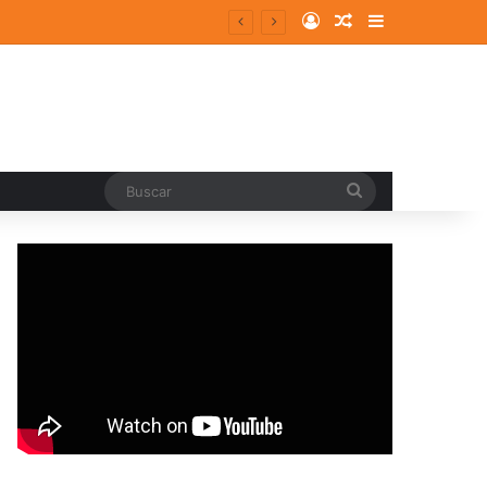
Log In
Random Article
Sidebar
Buscar