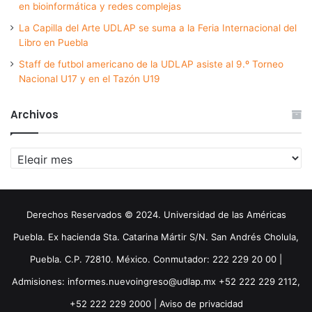
en bioinformática y redes complejas
La Capilla del Arte UDLAP se suma a la Feria Internacional del
Libro en Puebla
Staff de futbol americano de la UDLAP asiste al 9.º Torneo
Nacional U17 y en el Tazón U19
Archivos
Archivos
Derechos Reservados © 2024. Universidad de las Américas
Puebla. Ex hacienda Sta. Catarina Mártir S/N. San Andrés Cholula,
Puebla. C.P. 72810. México. Conmutador: 222 229 20 00 |
Admisiones: informes.nuevoingreso@udlap.mx +52 222 229 2112,
+52 222 229 2000 |
Aviso de privacidad