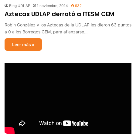
Blog UDLAP
1 noviembre, 2014
932
Aztecas UDLAP derrotó a ITESM CEM
Robin González y los Aztecas de la UDLAP les dieron 63 puntos
a 0 a los Borregos CEM, para afianzarse…
Leer más »