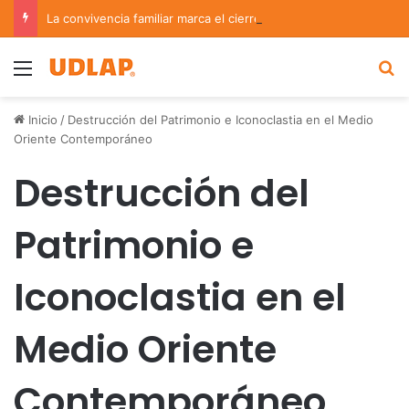
La convivencia familiar marca el cierre del Curso de Verano de Escuelas Aztecas
Menu
B
Inicio
/
Destrucción del Patrimonio e Iconoclastia en el Medio
Oriente Contemporáneo
Destrucción del
Patrimonio e
Iconoclastia en el
Medio Oriente
Contemporáneo