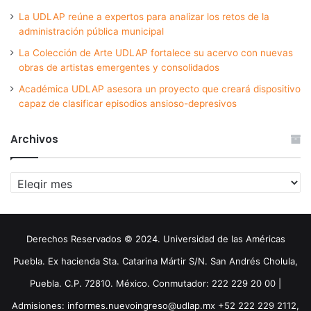
La UDLAP reúne a expertos para analizar los retos de la
administración pública municipal
La Colección de Arte UDLAP fortalece su acervo con nuevas
obras de artistas emergentes y consolidados
Académica UDLAP asesora un proyecto que creará dispositivo
capaz de clasificar episodios ansioso-depresivos
Archivos
Archivos
Derechos Reservados © 2024. Universidad de las Américas
Puebla. Ex hacienda Sta. Catarina Mártir S/N. San Andrés Cholula,
Puebla. C.P. 72810. México. Conmutador: 222 229 20 00 |
Admisiones: informes.nuevoingreso@udlap.mx +52 222 229 2112,