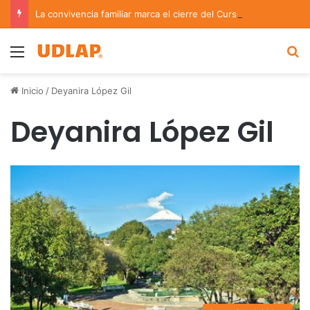
La convivencia familiar marca el cierre del Curso de Verano de Escuelas Aztecas
Menu
B
Inicio
/
Deyanira López Gil
Deyanira López Gil