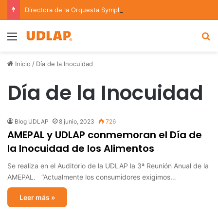
Directora de la Orquesta Symphonia de la UDLAP dirige agrupaciones de talla nacional e internacional
Menu
B
Inicio
/
Día de la Inocuidad
Día de la Inocuidad
Blog UDLAP
8 junio, 2023
726
AMEPAL y UDLAP conmemoran el Día de
la Inocuidad de los Alimentos
Se realiza en el Auditorio de la UDLAP la 3ª Reunión Anual de la
AMEPAL. “Actualmente los consumidores exigimos…
Leer más »