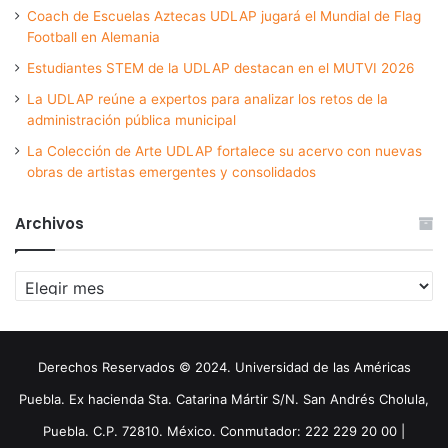
Coach de Escuelas Aztecas UDLAP jugará el Mundial de Flag
Football en Alemania
Estudiantes STEM de la UDLAP destacan en el MUTVI 2026
La UDLAP reúne a expertos para analizar los retos de la
administración pública municipal
La Colección de Arte UDLAP fortalece su acervo con nuevas
obras de artistas emergentes y consolidados
Archivos
Archivos
Derechos Reservados © 2024. Universidad de las Américas
Puebla. Ex hacienda Sta. Catarina Mártir S/N. San Andrés Cholula,
Puebla. C.P. 72810. México. Conmutador: 222 229 20 00 |