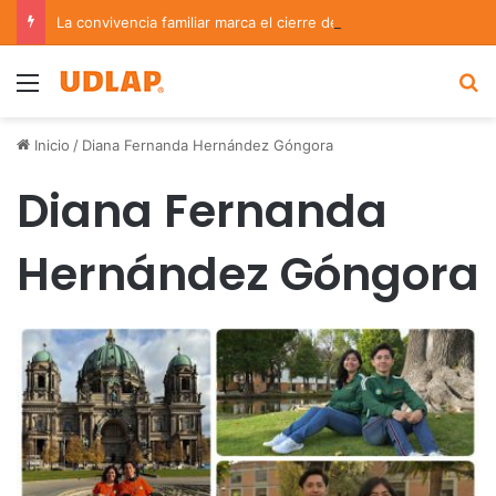
La convivencia familiar marca el cierre del Curso de Verano de Escuelas Aztecas
Menu
B
Inicio
/
Diana Fernanda Hernández Góngora
Diana Fernanda
Hernández Góngora