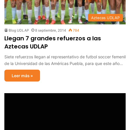
Aztecas UDLAP
Blog UDLAP
8 septiembre, 2014
784
Llegan 7 grandes refuerzos a las
Aztecas UDLAP
Siete refuerzos llegan al representativo de futbol soccer femenil
de la Universidad de las Américas Puebla, para que este año…
Leer más »