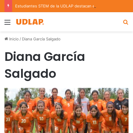
Estudiantes STEM de la UDLAP destacan en el MUTVI 2026
Menu
B
Inicio
/
Diana García Salgado
Diana García
Salgado