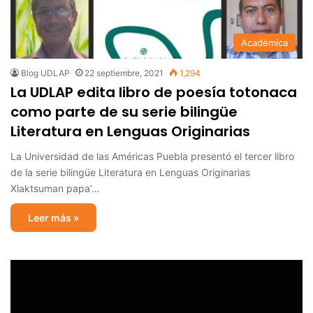
Académica
Blog UDLAP
22 septiembre, 2021
1,294
La UDLAP edita libro de poesía totonaca
como parte de su serie bilingüe
Literatura en Lenguas Originarias
La Universidad de las Américas Puebla presentó el tercer libro
de la serie bilingüe Literatura en Lenguas Originarias
Xlaktsuman papa’…
Leer más »