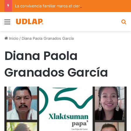
La convivencia familiar marca el cierre del Curso de Verano de Escuelas Aztecas
Menu
B
Inicio
/
Diana Paola Granados García
Diana Paola
Granados García