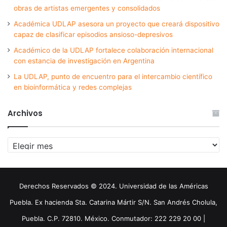
obras de artistas emergentes y consolidados
Académica UDLAP asesora un proyecto que creará dispositivo
capaz de clasificar episodios ansioso-depresivos
Académico de la UDLAP fortalece colaboración internacional
con estancia de investigación en Argentina
La UDLAP, punto de encuentro para el intercambio científico
en bioinformática y redes complejas
Archivos
Archivos
Derechos Reservados © 2024. Universidad de las Américas
Puebla. Ex hacienda Sta. Catarina Mártir S/N. San Andrés Cholula,
Puebla. C.P. 72810. México. Conmutador: 222 229 20 00 |