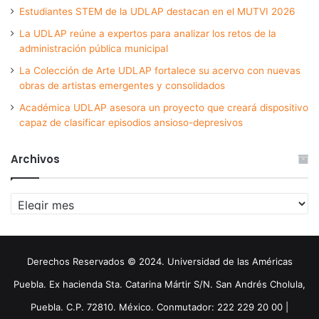
Estudiantes STEM de la UDLAP destacan en el MUTVI 2026
La UDLAP reúne a expertos para analizar los retos de la
administración pública municipal
La Colección de Arte UDLAP fortalece su acervo con nuevas
obras de artistas emergentes y consolidados
Académica UDLAP asesora un proyecto que creará dispositivo
capaz de clasificar episodios ansioso-depresivos
Archivos
Archivos
Derechos Reservados © 2024. Universidad de las Américas
Puebla. Ex hacienda Sta. Catarina Mártir S/N. San Andrés Cholula,
Puebla. C.P. 72810. México. Conmutador: 222 229 20 00 |