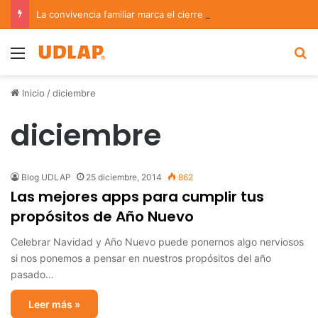
La convivencia familiar marca el cierre del Curso de Verano de Escuelas Aztecas
Menu
B
Inicio
/
diciembre
diciembre
Blog UDLAP
25 diciembre, 2014
862
Las mejores apps para cumplir tus
propósitos de Año Nuevo
Celebrar Navidad y Año Nuevo puede ponernos algo nerviosos
si nos ponemos a pensar en nuestros propósitos del año
pasado…
Leer más »