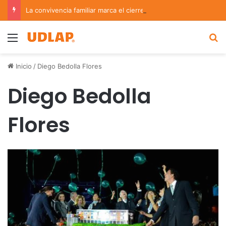
La convivencia familiar marca el cierre del Curso de Verano de Escuelas Aztecas
Menu
B
Inicio
/
Diego Bedolla Flores
Diego Bedolla
Flores