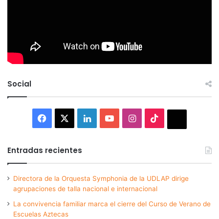
Social
Facebook
X
LinkedIn
YouTube
Instagram
TikTok
Thread
Entradas recientes
Directora de la Orquesta Symphonia de la UDLAP dirige
agrupaciones de talla nacional e internacional
La convivencia familiar marca el cierre del Curso de Verano de
Escuelas Aztecas