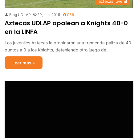
aztecas juvenil
Blog UDLAP
29 julio, 2015
936
Aztecas UDLAP apalean a Knights 40-0
en la LINFA
Los juveniles Aztecas le propinaron una tremenda paliza de 40
puntos a 0 a los Knights, deteniendo otro juego de…
Leer más »