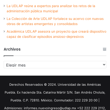
La UDLAP reúne a expertos para analizar los retos de la
administración pública municipal
La Colección de Arte UDLAP fortalece su acervo con nuevas
obras de artistas emergentes y consolidados
Académica UDLAP asesora un proyecto que creará dispositivo
capaz de clasificar episodios ansioso-depresivos
Archivos
Archivos
Derechos Reservados © 2024. Universidad de las Américas
Puebla. Ex hacienda Sta. Catarina Mártir S/N. San Andrés Cholula,
Puebla. C.P. 72810. México. Conmutador: 222 229 20 00 |
Admisiones: informes.nuevoingreso@udlap.mx +52 222 229 2112,