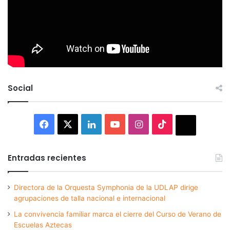
Social
Facebook
X
LinkedIn
YouTube
Instagram
TikTok
Thread
Entradas recientes
Directora de la Orquesta Symphonia de la UDLAP dirige
agrupaciones de talla nacional e internacional
La convivencia familiar marca el cierre del Curso de Verano de
Escuelas Aztecas