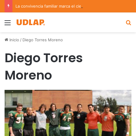
La convivencia familiar marca el cierre del Curso de Verano de Escuelas Aztecas
Menu
B
Inicio
/
Diego Torres Moreno
Diego Torres
Moreno