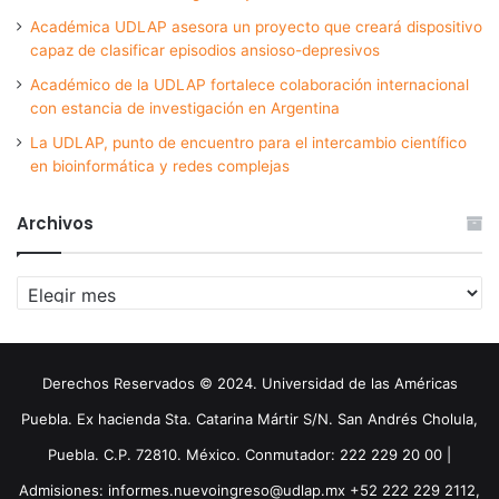
Académica UDLAP asesora un proyecto que creará dispositivo
capaz de clasificar episodios ansioso-depresivos
Académico de la UDLAP fortalece colaboración internacional
con estancia de investigación en Argentina
La UDLAP, punto de encuentro para el intercambio científico
en bioinformática y redes complejas
Archivos
Archivos
Derechos Reservados © 2024. Universidad de las Américas
Puebla. Ex hacienda Sta. Catarina Mártir S/N. San Andrés Cholula,
Puebla. C.P. 72810. México. Conmutador: 222 229 20 00 |
Admisiones: informes.nuevoingreso@udlap.mx +52 222 229 2112,