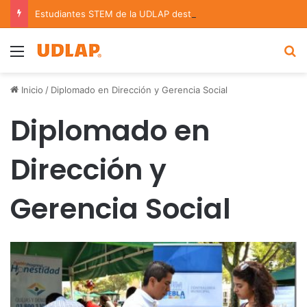
Estudiantes STEM de la UDLAP destacan en el MUTVI 2026
Menu
B
Inicio
/
Diplomado en Dirección y Gerencia Social
Diplomado en
Dirección y
Gerencia Social