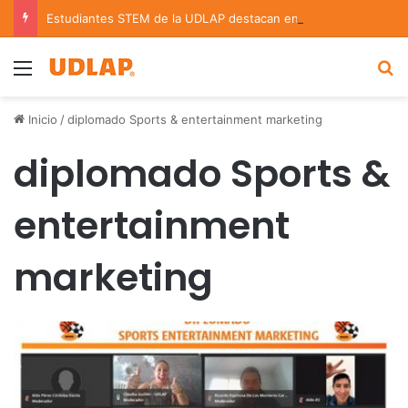
Estudiantes STEM de la UDLAP destacan en el MUTVI 2026
Menu
B
Inicio
/
diplomado Sports & entertainment marketing
diplomado Sports &
entertainment
marketing