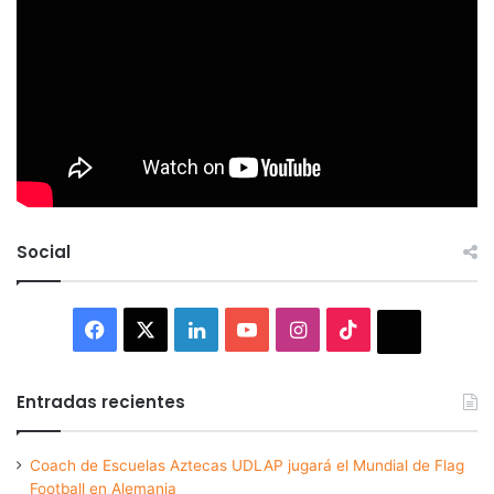
Social
Facebook
X
LinkedIn
YouTube
Instagram
TikTok
Thread
Entradas recientes
Coach de Escuelas Aztecas UDLAP jugará el Mundial de Flag
Football en Alemania