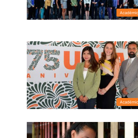
Académi
Académi