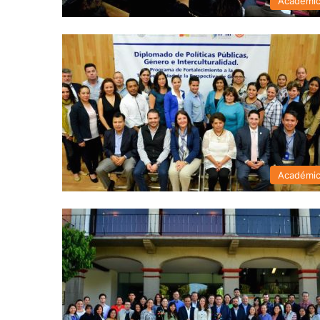
Académi
Académi