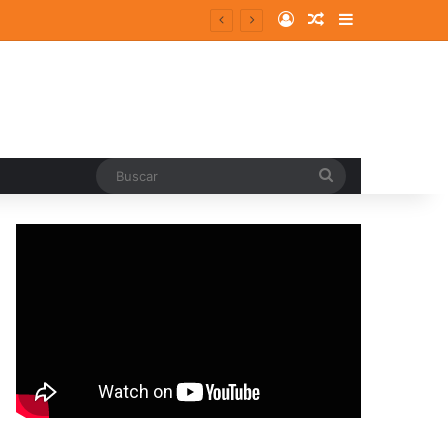
Log In
Random Article
Sidebar
Buscar