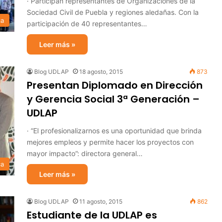
· Participan representantes de Organizaciones de la
Sociedad Civil de Puebla y regiones aledañas. Con la
ca
participación de 40 representantes…
Leer más »
Blog UDLAP
18 agosto, 2015
873
Presentan Diplomado en Dirección
y Gerencia Social 3ª Generación –
UDLAP
· “El profesionalizarnos es una oportunidad que brinda
mejores empleos y permite hacer los proyectos con
mayor impacto”: directora general…
ca
Leer más »
Blog UDLAP
11 agosto, 2015
862
Estudiante de la UDLAP es