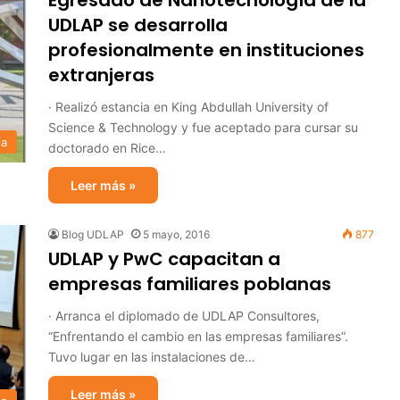
Egresado de Nanotecnología de la
UDLAP se desarrolla
profesionalmente en instituciones
extranjeras
· Realizó estancia en King Abdullah University of
Science & Technology y fue aceptado para cursar su
ia
doctorado en Rice…
Leer más »
Blog UDLAP
5 mayo, 2016
877
UDLAP y PwC capacitan a
empresas familiares poblanas
· Arranca el diplomado de UDLAP Consultores,
“Enfrentando el cambio en las empresas familiares”.
Tuvo lugar en las instalaciones de…
Leer más »