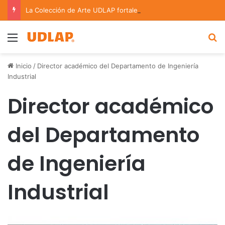
La Colección de Arte UDLAP fortalece su acervo con nuevas obras de artistas emergentes y consolidados
Menu
B
Inicio
/
Director académico del Departamento de Ingeniería
Industrial
Director académico
del Departamento
de Ingeniería
Industrial