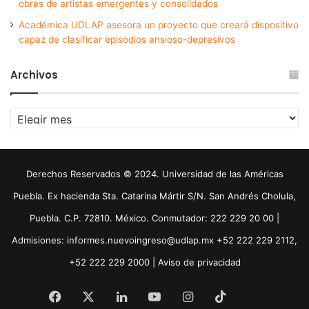
obras de artistas emergentes y consolidados
Académica UDLAP asesora un proyecto que creará dispositivo
capaz de clasificar episodios ansioso-depresivos
Archivos
Archivos
Derechos Reservados © 2024. Universidad de las Américas
Puebla. Ex hacienda Sta. Catarina Mártir S/N. San Andrés Cholula,
Puebla. C.P. 72810. México. Conmutador: 222 229 20 00 |
Admisiones: informes.nuevoingreso@udlap.mx +52 222 229 2112,
+52 222 229 2000 |
Aviso de privacidad
Facebook
X
LinkedIn
YouTube
Instagram
TikTok
Threa