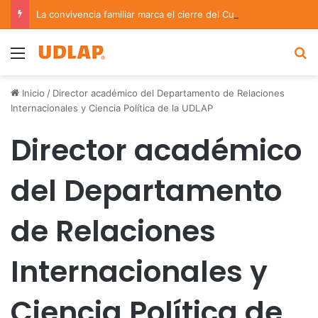
La convivencia familiar marca el cierre del Curso de Verano de Escuelas Aztecas
Menu
B
Inicio
/
Director académico del Departamento de Relaciones
Internacionales y Ciencia Política de la UDLAP
Director académico
del Departamento
de Relaciones
Internacionales y
Ciencia Política de