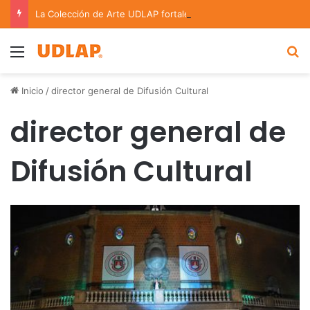
La Colección de Arte UDLAP fortalece su acervo con nuevas obras de artistas emergentes y consolidados
Menu
B
Inicio
/
director general de Difusión Cultural
director general de
Difusión Cultural