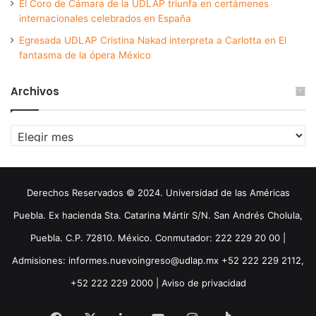
El Coro de Cámara de la UDLAP triunfa en certámenes
internacionales celebrados en España
Egresada UDLAP Cristina Nakad interpreta a Carlotta en El
fantasma de la ópera México
Archivos
Archivos
Derechos Reservados © 2024. Universidad de las Américas
Puebla. Ex hacienda Sta. Catarina Mártir S/N. San Andrés Cholula,
Puebla. C.P. 72810. México. Conmutador: 222 229 20 00 |
Admisiones: informes.nuevoingreso@udlap.mx +52 222 229 2112,
+52 222 229 2000 |
Aviso de privacidad