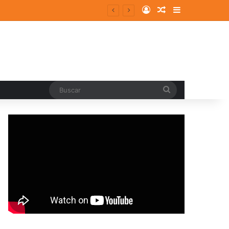
Log In
Random Article
Sidebar
entes y consolidados
Buscar