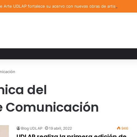
de Arte UDLAP fortalece su acervo con nuevas obras de artistas emerg
nicación
ica del
e Comunicación
Blog UDLAP
19 abril, 2022
946
UDLAP realiza la primera edición de