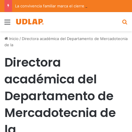
La convivencia familiar marca el cierre del Curso de Verano de Escuelas Aztecas
Menu
B
Inicio
/
Directora académica del Departamento de Mercadotecnia
de la
Directora
académica del
Departamento de
Mercadotecnia de
la